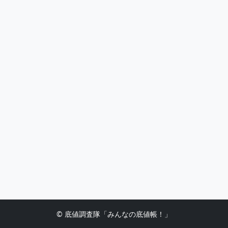
© 底値調査隊「みんなの底値帳！」