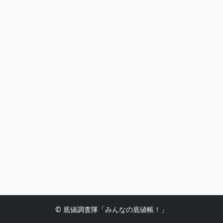
© 底値調査隊「みんなの底値帳！」