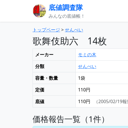
底値調査隊
みんなの底値帳！
トップページ
>
せんべい
歌舞伎助六 14枚
メーカー
モミの木
分類
せんべい
容量・数量
1袋
定価
110円
底値
110円
（2005/02/19
価格報告一覧（1件）