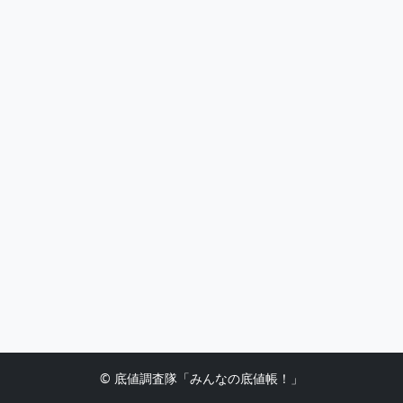
© 底値調査隊「みんなの底値帳！」