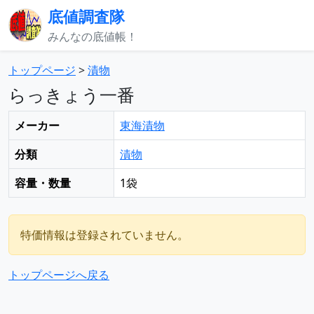
底値調査隊
みんなの底値帳！
トップページ
>
漬物
らっきょう一番
メーカー
東海漬物
分類
漬物
容量・数量
1袋
特価情報は登録されていません。
トップページへ戻る