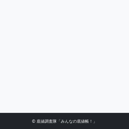
© 底値調査隊「みんなの底値帳！」