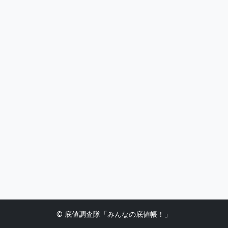
© 底値調査隊「みんなの底値帳！」