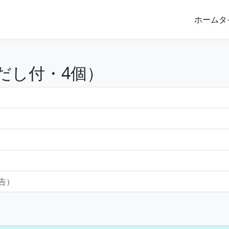
ホーム
タ
だし付・4個）
報告）