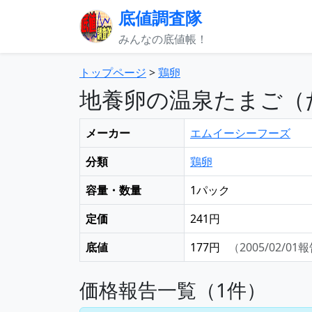
底値調査隊
みんなの底値帳！
トップページ
>
鶏卵
地養卵の温泉たまご（
メーカー
エムイーシーフーズ
分類
鶏卵
容量・数量
1パック
定価
241円
底値
177円
（2005/02/01
価格報告一覧（1件）