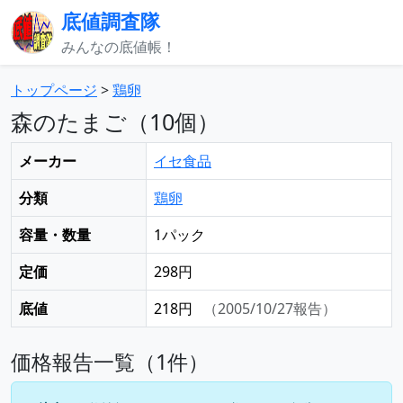
底値調査隊
みんなの底値帳！
トップページ
>
鶏卵
森のたまご（10個）
メーカー
イセ食品
分類
鶏卵
容量・数量
1パック
定価
298円
底値
218円
（2005/10/27報告）
価格報告一覧（1件）