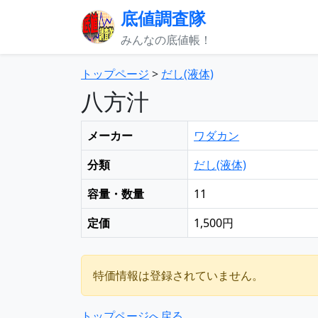
底値調査隊
みんなの底値帳！
トップページ
>
だし(液体)
八方汁
メーカー
ワダカン
分類
だし(液体)
容量・数量
11
定価
1,500円
特価情報は登録されていません。
トップページへ戻る