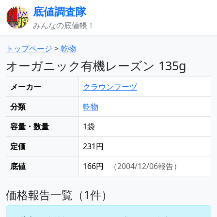
底値調査隊
みんなの底値帳！
トップページ
>
乾物
オーガニック有機レーズン 135g
メーカー
クラウンフーヅ
分類
乾物
容量・数量
1袋
定価
231円
底値
166円
（2004/12/06報告）
価格報告一覧（1件）