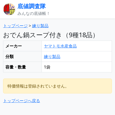
底値調査隊
みんなの底値帳！
トップページ
>
練り製品
おでん鍋スープ付き（9種18品）
メーカー
ヤマトモ水産食品
分類
練り製品
容量・数量
1袋
特価情報は登録されていません。
トップページへ戻る