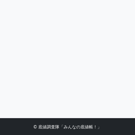
© 底値調査隊「みんなの底値帳！」