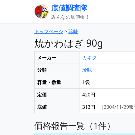
底値調査隊
みんなの底値帳！
トップページ
>
珍味
焼かわはぎ 90g
メーカー
カネタ
分類
珍味
容量・数量
1袋
定価
420円
底値
313円
（2004/11/29
価格報告一覧（1件）