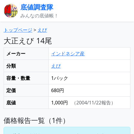
底値調査隊
みんなの底値帳！
トップページ
>
えび
大正えび 14尾
メーカー
インドネシア産
分類
えび
容量・数量
1パック
定価
680円
底値
1,000円
（2004/11/22報告）
価格報告一覧（1件）