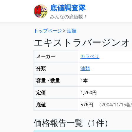
底値調査隊
みんなの底値帳！
トップページ
>
油類
エキストラバージンオリ
メーカー
カラペリ
分類
油類
容量・数量
1本
定価
1,260円
底値
576円
（2004/11/15
価格報告一覧（1件）