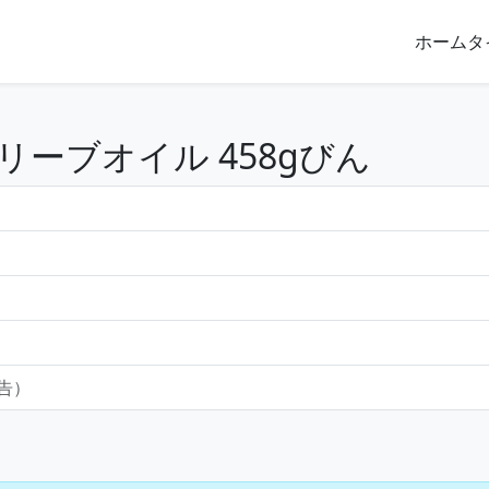
ホーム
タ
ーブオイル 458gびん
報告）