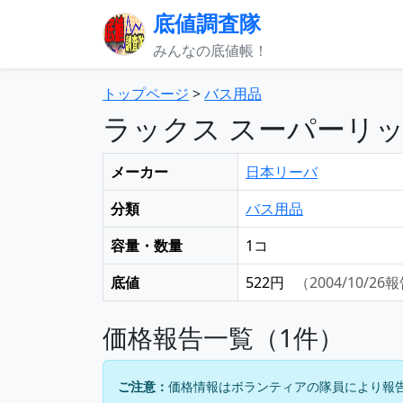
底値調査隊
みんなの底値帳！
トップページ
>
バス用品
ラックス スーパーリッ
メーカー
日本リーバ
分類
バス用品
容量・数量
1コ
底値
522円
（2004/10/26
価格報告一覧（1件）
ご注意：
価格情報はボランティアの隊員により報