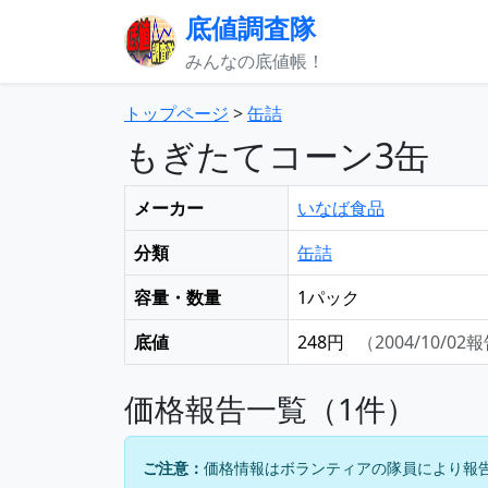
底値調査隊
みんなの底値帳！
トップページ
>
缶詰
もぎたてコーン3缶
メーカー
いなば食品
分類
缶詰
容量・数量
1パック
底値
248円
（2004/10/02
価格報告一覧（1件）
ご注意：
価格情報はボランティアの隊員により報