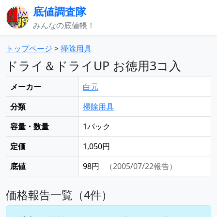
底値調査隊
みんなの底値帳！
トップページ
>
掃除用具
ドライ＆ドライUP お徳用3コ入
メーカー
白元
分類
掃除用具
容量・数量
1パック
定価
1,050円
底値
98円
（2005/07/22報告）
価格報告一覧（4件）