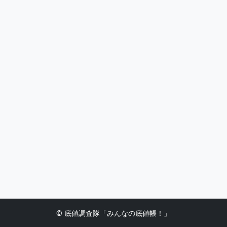
© 底値調査隊「みんなの底値帳！」