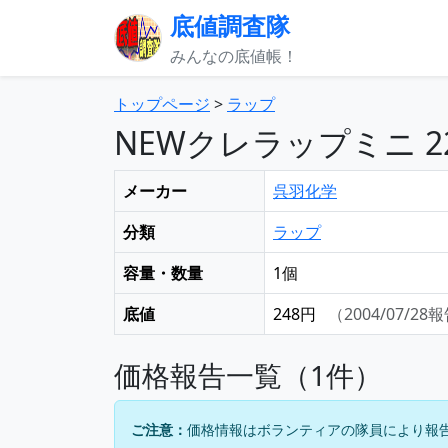
底値調査隊
みんなの底値帳！
トップページ
>
ラップ
NEWクレラップミニ 22
メーカー
呉羽化学
分類
ラップ
容量・数量
1個
底値
248円
（2004/07/28
価格報告一覧（1件）
ご注意：
価格情報はボランティアの隊員により報