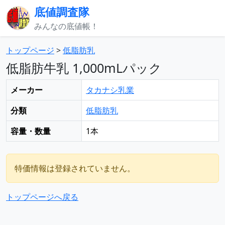
底値調査隊
みんなの底値帳！
トップページ
>
低脂肪乳
低脂肪牛乳 1,000mLパック
メーカー
タカナシ乳業
分類
低脂肪乳
容量・数量
1本
特価情報は登録されていません。
トップページへ戻る