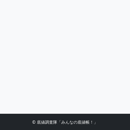
© 底値調査隊「みんなの底値帳！」