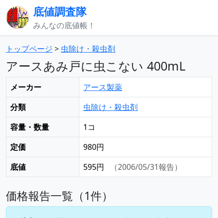
底値調査隊
みんなの底値帳！
トップページ
>
虫除け・殺虫剤
アースあみ戸に虫こない 400mL
メーカー
アース製薬
分類
虫除け・殺虫剤
容量・数量
1コ
定価
980円
底値
595円
（2006/05/31報告）
価格報告一覧（1件）